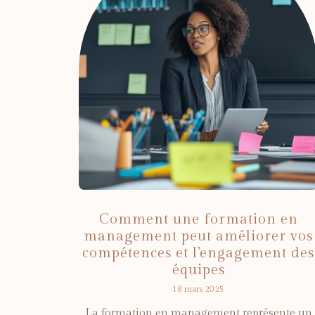
Comment une formation en
management peut améliorer vos
compétences et l’engagement des
équipes
18 mars 2025
La formation en management représente un